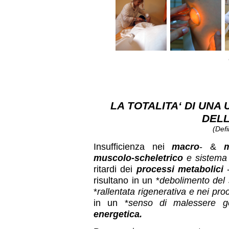
LA TOTALITA‘ DI UNA
DELL
(Defi
Insufficienza nei
macro
- &
m
muscolo-scheletrico
e sistem
ritardi dei
processi metabolici
-
risultano in un *
debolimento del 
*
rallentata rigenerativa e nei pro
in un *
senso di malessere g
energetica.