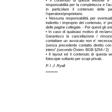
• Il contenuto di questa website e
responsabilità per la completezza e l'ac
in particolare il contenuto delle p
l‘operatore/proprietario.
• Nessuna responsabilità per eventual
indiretto / improprio del contenuto, e‘ p
delle pagine collegate. - Per questi gli uni
• In caso di qualsiasi motivo di reclam
Garantisco la cancellazione / rimozio
contattare un avvocato non e‘ necessar
(senza precedente contatto diretto con
intero".(secondo Österr. BGB §254 / 2)
• Il layout ed il contenuto di questa we
fotocopie soltanto per scopi privati.
P. I .J .Ryall
********