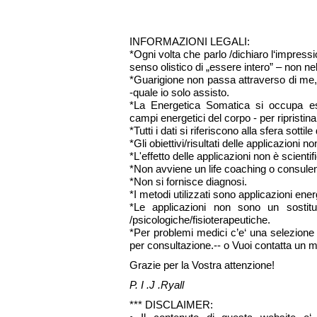
INFORMAZIONI LEGALI:
*Ogni volta che parlo /dichiaro l‘impress
senso olistico di „essere intero” – non n
*Guarigione non passa attraverso di me, m
-quale io solo assisto.
*La Energetica Somatica si occupa es
campi energetici del corpo - per ripristina
*Tutti i dati si riferiscono alla sfera sotti
*Gli obiettivi/risultati delle applicazioni 
*L'effetto delle applicazioni non è scient
*Non avviene un life coaching o consule
*Non si fornisce diagnosi.
*I metodi utilizzati sono applicazioni ene
*Le applicazioni non sono un sostitut
/psicologiche/fisioterapeutiche.
*Per problemi medici c’e‘ una selezione di
per consultazione.-- o Vuoi contatta un m
Grazie per la Vostra attenzione!
P. I .J .Ryall
*** DISCLAIMER: